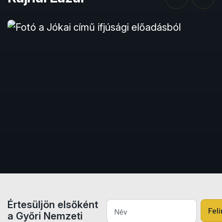
Értesüljön elsőként
Fel
a Győri Nemzeti