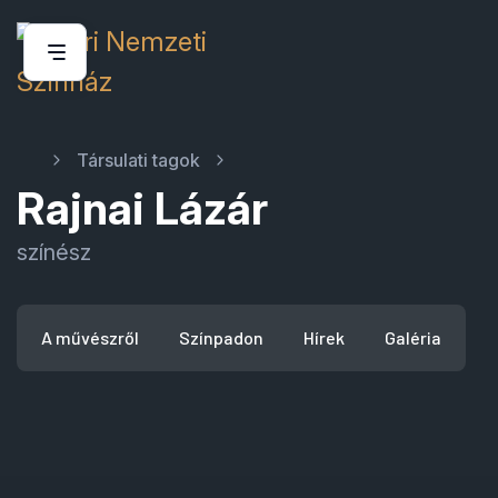
Társulati tagok
Rajnai Lázár
színész
A művészről
Színpadon
Hírek
Galéria