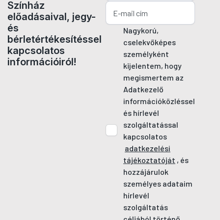
Színház
előadásaival, jegy-
és
Nagykorú,
bérletértékesítéssel
cselekvőképes
kapcsolatos
személyként
információiról!
kijelentem, hogy
megismertem az
Adatkezelő
információközléssel
és hírlevél
szolgáltatással
kapcsolatos
adatkezelési
tájékoztatóját
, és
hozzájárulok
személyes adataim
hírlevél
szolgáltatás
céljából történő