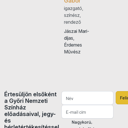
Gábor
igazgató,
színész,
rendező
Jászai Mari-
díjas,
Érdemes
Művész
Értesüljön elsőként
Fel
a Győri Nemzeti
Színház
előadásaival, jegy-
és
Nagykorú,
bérletértékesítéssel