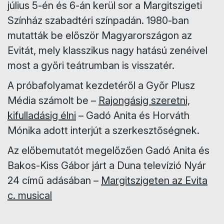
július 5-én és 6-án kerül sor a Margitszigeti
Színház szabadtéri színpadán. 1980-ban
mutatták be először Magyarországon az
Evitát, mely klasszikus nagy hatású zenéivel
most a győri teátrumban is visszatér.
A próbafolyamat kezdetéről a Győr Plusz
Média számolt be –
Rajongásig szeretni,
kifulladásig élni
– Gadó Anita és Horváth
Mónika adott interjút a szerkesztőségnek.
Az előbemutatót megelőzően Gadó Anita és
Bakos-Kiss Gábor járt a Duna televízió Nyár
24 című adásában –
Margitszigeten az Evita
c. musical