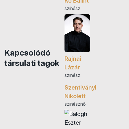
Kő Bálint
színész
Kapcsolódó
Rajnai
társulati tagok
Lázár
színész
Szentiványi
Nikolett
színésznő