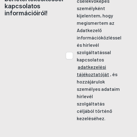
cselekvőképes
kapcsolatos
személyként
információiról!
kijelentem, hogy
megismertem az
Adatkezelő
információközléssel
és hírlevél
szolgáltatással
kapcsolatos
adatkezelési
tájékoztatóját
, és
hozzájárulok
személyes adataim
hírlevél
szolgáltatás
céljából történő
kezeléséhez.