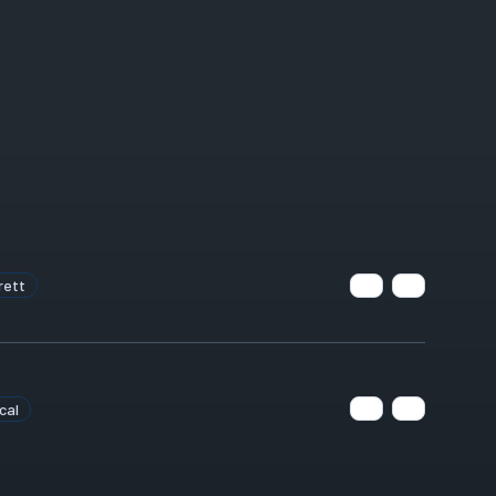
rett
cal