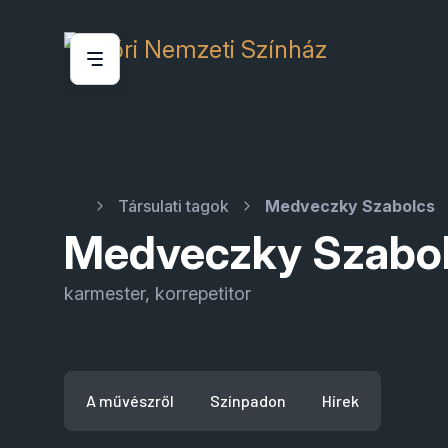
Társulati tagok
Medveczky Szabolcs
Medveczky Szabo
karmester, korrepetitor
A művészről
Színpadon
Hírek