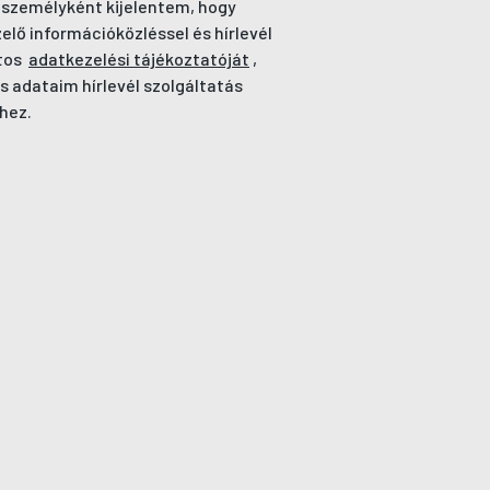
 személyként kijelentem, hogy
ő információközléssel és hírlevél
tos
adatkezelési tájékoztatóját
,
s adataim hírlevél szolgáltatás
hez.