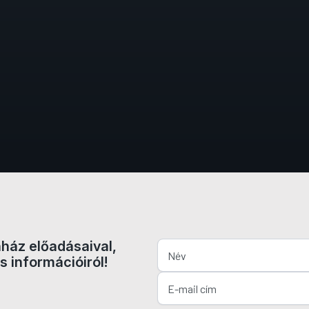
nház előadásaival,
s információiról!