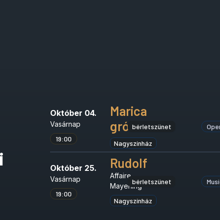
Marica
Október 04.
grófnő
Vasárnap
bérletszünet
Ope
19:00
Nagyszínház
i
Rudolf
Október 25.
Affaire
Vasárnap
bérletszünet
Musi
Mayerling
19:00
Nagyszínház