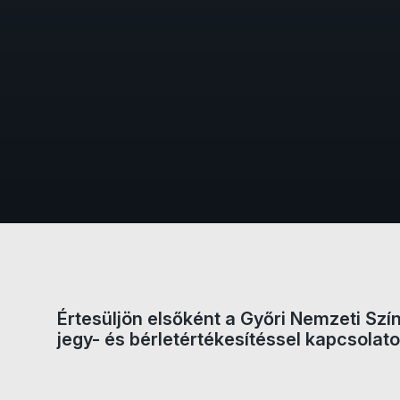
Jegyvásárlás
Értesüljön elsőként a Győri Nemzeti Szí
jegy- és bérletértékesítéssel kapcsolato