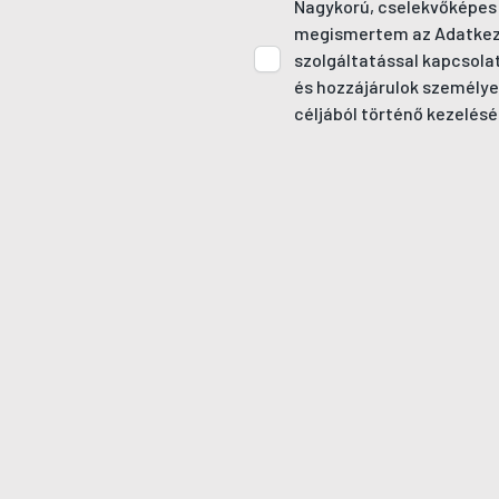
Nagykorú, cselekvőképes
megismertem az Adatkezel
szolgáltatással kapcsola
és hozzájárulok személye
céljából történő kezelésé