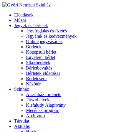
Előadások
Műsor
Jegyek és bérletek
Jegyfoglalás és fizetés
Jegyárak és kedvezmények
Online jegyvásárlás
Bérletek
Középsuli bérlet
Egyetemi bérlet
Sikerbérletek
Bérletbeváltás
Bérletek előadásai
Bérletcsere
Nézőtér
Színház
A színház története
Játszóhelyek
Kisfaludy Alapítvány
Mecénás program
Archívum
Társulat
Aktuális
Hírek