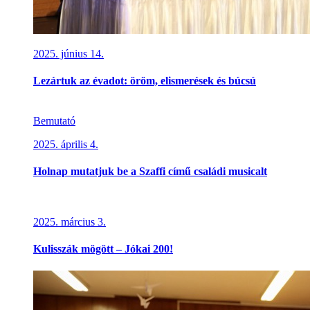
2025. június 14.
Lezártuk az évadot: öröm, elismerések és búcsú
Bemutató
2025. április 4.
Holnap mutatjuk be a Szaffi című családi musicalt
2025. március 3.
Kulisszák mögött – Jókai 200!