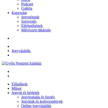
Podcast
Galéria
Kapcsolat
Jegypénztár
Szervezés
Elérhetőségek
Művészeti titkárság
Jegyvásárlás
Előadások
Műsor
Jegyek és bérletek
Jegyfoglalás és fizetés
Jegyárak és kedvezmények
Online jegyvásárlás