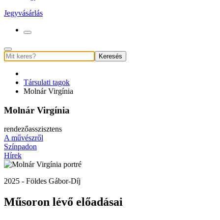
Jegyvásárlás
Keresés
Társulati tagok
Molnár Virgínia
Molnár Virgínia
rendezőasszisztens
A művészről
Színpadon
Hírek
2025 - Földes Gábor-Díj
Műsoron lévő előadásai