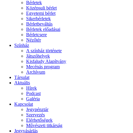
Bérletek
Középsuli bérlet
Egyetemi bérlet
Sikerbérletek
Bérletbeváltás
Bérletek előadásai
Bérletcsere
Nézőtér
Színház
A színház története
Játszóhelyek
Kisfaludy Alapítvány
Mecénás program
Archívum
Társulat
Aktuális
Hírek
Podcast
Galéria
Kapcsolat
Jegypénztár
Szervezés
Elérhetőségek
Művészeti titkárság
Jegyvásárlás