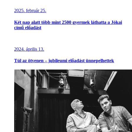
2025. február 25.
Két nap alatt több mint 2500 gyermek láthatta a Jókai
című előadást
2024. április 13.
Túl az ötvenen – jubileumi előadást ünnepelhettek