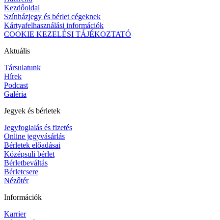
Kezdőoldal
Színházjegy és bérlet cégeknek
Kártyafelhasználási információk
COOKIE KEZELÉSI TÁJÉKOZTATÓ
Aktuális
Társulatunk
Hírek
Podcast
Galéria
Jegyek és bérletek
Jegyfoglalás és fizetés
Online jegyvásárlás
Bérletek előadásai
Középsuli bérlet
Bérletbeváltás
Bérletcsere
Nézőtér
Információk
Karrier