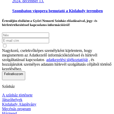
2024. december 13.
Szombaton vígopera bemutató a Kisfaludy teremben
Értesüljön elsőként a Győri Nemzeti Színház előadásaival, jegy- és
bérletértékesítéssel kapcsolatos információiról!
Nagykorú, cselekvőképes személyként kijelentem, hogy
megismertem az Adatkezelő információközléssel és hírlevél
szolgáltatással kapcsolatos
adatkezelési tájékoztatóját
, és
hozzájárulok személyes adataim hírlevél szolgáltatás céljából történő
kezeléséhez.
Feliratkozom
Színház
A színház története
Játszóhelyek
Kisfaludy Alapítvány
Mecénás program
Házirend