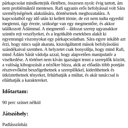
párkapcsolat mindkettejük életében, összesen nyolc évig tartott, ám
nem problémáktól mentesen. Rafi ugyanis erős befolyással volt Sára
személyiségének alakulására, döntéseinek meghozatalára. A
kapcsolatból egy idő után ki kellett törnie, de ezt nem tudta egyedül
megtenni, úgy érezte, szüksége van egy megmentőre, és akkor
találkozott Ádámmal. A megmentő – áldozat szerep ugyanakkor
szintén rejt veszélyeket, és a legritkább esetekben alakít ki
egyenrangú viszonyokat egy párkapcsolatban. Sára egyre inkább azt
érzi, hogy nincs saját akarata, kiszolgáltatott mások befolyásolási
szándékaival szemben. A helyzetet csak bonyolítja, hogy mind Rafi,
mind Ádám Sárát vádolja azzal, hogy alapvetően manipulatív a
viselkedése. A történet nem kíván igazságot tenni a szereplők között,
a valóság kibogozását a nézőkre bízza, akik az előadás több pontján
résztvevőként beszélgethetnek a szereplőkkel, kideríthetnek és
ütköztethetnek tényeket, feltárhatják a múltat, és akár tanáccsal is
elláthatják a karaktereket.
Időtartam:
90 perc szünet nélkül
Játszóhely:
Padlásszínház