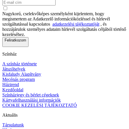
Nagykorú, cselekvőképes személyként kijelentem, hogy
megismertem az Adatkezelő információközléssel és hírlevél
szolgáltatással kapcsolatos
adatkezelési tájékoztatóját
, és
hozzájárulok személyes adataim hírlevél szolgáltatás céljából történő
kezeléséhez.
Feliratkozom
Színház
A színház története
Játszóhelyek
Kisfaludy Alapítvány
Mecénás program
Házirend
Kezdőoldal
Színházjegy és bérlet cégeknek
Kártyafelhasználási információk
COOKIE KEZELÉSI TÁJÉKOZTATÓ
Aktuális
Társulatunk