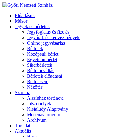
Előadások
Műsor
Jegyek és bérletek
Jegyfoglalás és fizetés
Jegyárak és kedvezmények
Online jegyvásárlás
Bérletek
Középsuli bérlet
Egyetemi bérlet
Sikerbérletek
Bérletbeváltás
Bérletek előadásai
Bérletcsere
Nézőtér
Színház
A színház története
Játszóhelyek
Kisfaludy Alapítvány
Mecénás program
Archívum
Társulat
Aktuális
Hírek