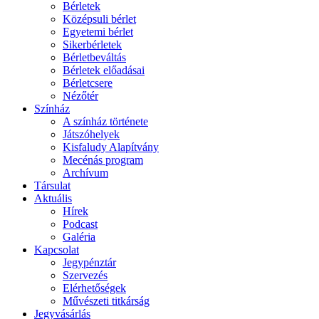
Bérletek
Középsuli bérlet
Egyetemi bérlet
Sikerbérletek
Bérletbeváltás
Bérletek előadásai
Bérletcsere
Nézőtér
Színház
A színház története
Játszóhelyek
Kisfaludy Alapítvány
Mecénás program
Archívum
Társulat
Aktuális
Hírek
Podcast
Galéria
Kapcsolat
Jegypénztár
Szervezés
Elérhetőségek
Művészeti titkárság
Jegyvásárlás