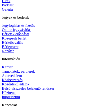
Hírek
Podcast
Galéria
Jegyek és bérletek
Jegyfoglalás és fizetés
Online jegyvásárlás
Bérletek előadásai
Középsuli bérlet
Bérletbeváltás
Bérletcsere
Nézőtér
Információk
Karrier
Támogatók, partnerek
Adatvédelem
Közbeszerzés
Közérdekű adatok
Belső visszaélés-bejelentő rendszer
Házirend
Impresszum
Kapcsolat