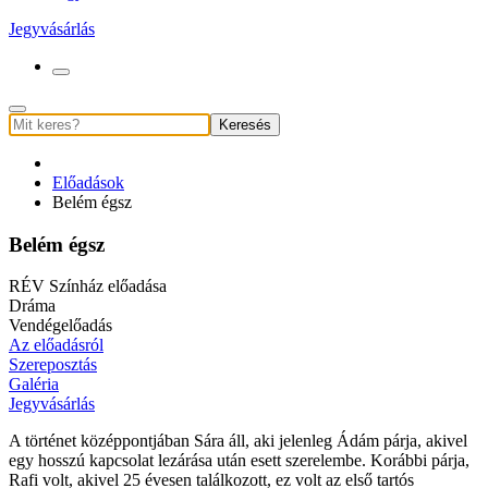
Jegyvásárlás
Keresés
Előadások
Belém égsz
Belém égsz
RÉV Színház előadása
Dráma
Vendégelőadás
Az előadásról
Szereposztás
Galéria
Jegyvásárlás
A történet középpontjában Sára áll, aki jelenleg Ádám párja, akivel
egy hosszú kapcsolat lezárása után esett szerelembe. Korábbi párja,
Rafi volt, akivel 25 évesen találkozott, ez volt az első tartós