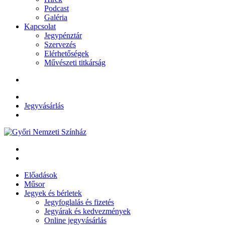
Podcast
Galéria
Kapcsolat
Jegypénztár
Szervezés
Elérhetőségek
Művészeti titkárság
Jegyvásárlás
Előadások
Műsor
Jegyek és bérletek
Jegyfoglalás és fizetés
Jegyárak és kedvezmények
Online jegyvásárlás