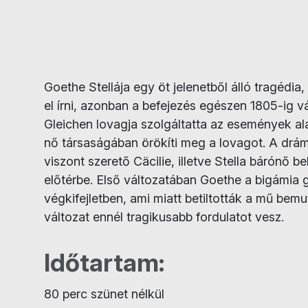
Goethe Stellája egy öt jelenetből álló tragédia
el írni, azonban a befejezés egészen 1805-ig v
Gleichen lovagja szolgáltatta az események ala
nő társaságában örökíti meg a lovagot. A drám
viszont szerető Cäcilie, illetve Stella bárónő be
előtérbe. Első változatában Goethe a bigámia g
végkifejletben, ami miatt betiltották a mű bemu
változat ennél tragikusabb fordulatot vesz.
Időtartam:
80 perc szünet nélkül