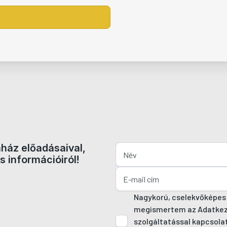
nház előadásaival,
s információiról!
Nagykorú, cselekvőképes
megismertem az Adatkezel
szolgáltatással kapcsola