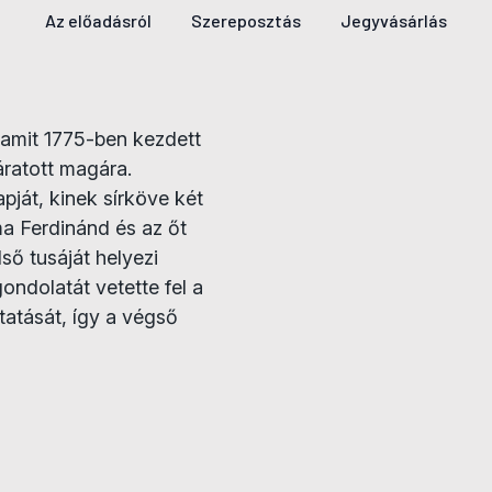
Az előadásról
Szereposztás
Jegyvásárlás
, amit 1775-ben kezdett
áratott magára.
pját, kinek sírköve két
a Ferdinánd és az őt
lső tusáját helyezi
ondolatát vetette fel a
tatását, így a végső