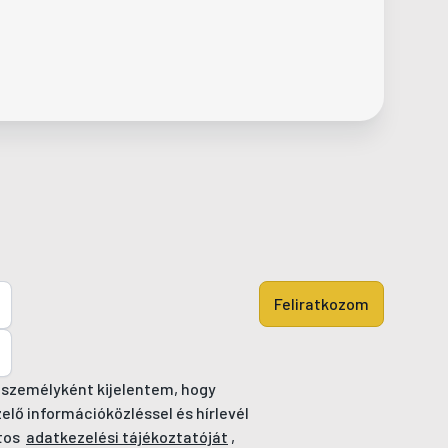
Feliratkozom
 személyként kijelentem, hogy
ő információközléssel és hírlevél
tos
adatkezelési tájékoztatóját
,