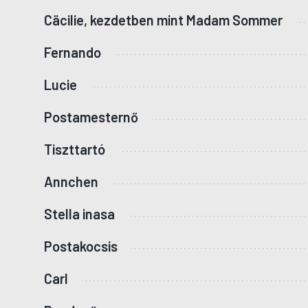
Cäcilie, kezdetben mint Madam Sommer
Fernando
Lucie
Postamesternő
Jegyvásárlás
Tiszttartó
Annchen
Stella inasa
Postakocsis
Carl