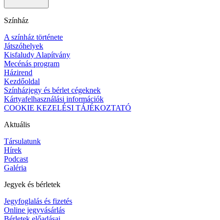
Színház
A színház története
Játszóhelyek
Kisfaludy Alapítvány
Mecénás program
Házirend
Kezdőoldal
Színházjegy és bérlet cégeknek
Kártyafelhasználási információk
COOKIE KEZELÉSI TÁJÉKOZTATÓ
Aktuális
Társulatunk
Hírek
Podcast
Galéria
Jegyek és bérletek
Jegyfoglalás és fizetés
Online jegyvásárlás
Bérletek előadásai