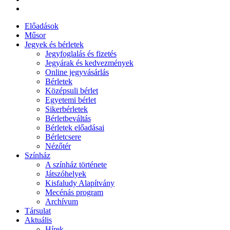
Előadások
Műsor
Jegyek és bérletek
Jegyfoglalás és fizetés
Jegyárak és kedvezmények
Online jegyvásárlás
Bérletek
Középsuli bérlet
Egyetemi bérlet
Sikerbérletek
Bérletbeváltás
Bérletek előadásai
Bérletcsere
Nézőtér
Színház
A színház története
Játszóhelyek
Kisfaludy Alapítvány
Mecénás program
Archívum
Társulat
Aktuális
Hírek