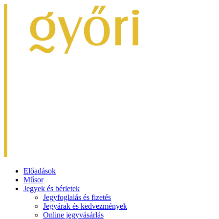
Előadások
Műsor
Jegyek és bérletek
Jegyfoglalás és fizetés
Jegyárak és kedvezmények
Online jegyvásárlás