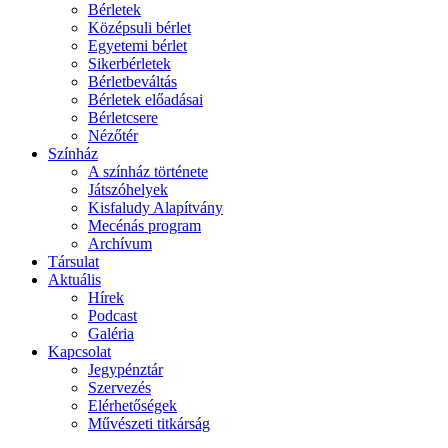
Bérletek
Középsuli bérlet
Egyetemi bérlet
Sikerbérletek
Bérletbeváltás
Bérletek előadásai
Bérletcsere
Nézőtér
Színház
A színház története
Játszóhelyek
Kisfaludy Alapítvány
Mecénás program
Archívum
Társulat
Aktuális
Hírek
Podcast
Galéria
Kapcsolat
Jegypénztár
Szervezés
Elérhetőségek
Művészeti titkárság