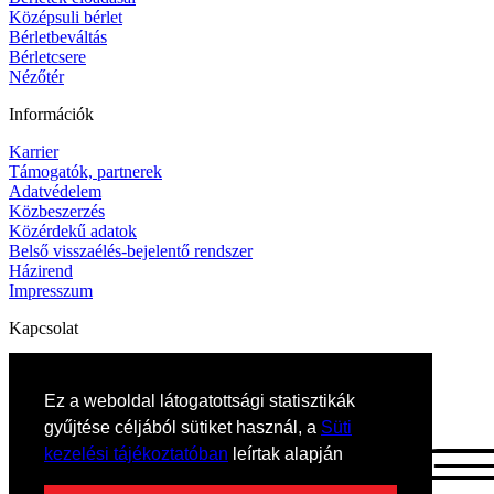
Középsuli bérlet
Bérletbeváltás
Bérletcsere
Nézőtér
Információk
Karrier
Támogatók, partnerek
Adatvédelem
Közbeszerzés
Közérdekű adatok
Belső visszaélés-bejelentő rendszer
Házirend
Impresszum
Kapcsolat
Elérhetőségek
Művészeti titkárság
Ez a weboldal látogatottsági statisztikák
gyűjtése céljából sütiket használ, a
Süti
kezelési tájékoztatóban
leírtak alapján