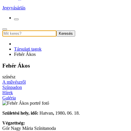
Jegyvásárlás
Keresés
Társulati tagok
Fehér Ákos
Fehér Ákos
színész
A művészről
Színpadon
Hírek
Galéria
Születési hely, idő:
Hatvan
,
1980
.
06. 18.
Végzettség:
Gór Nagy Mária Színitanoda