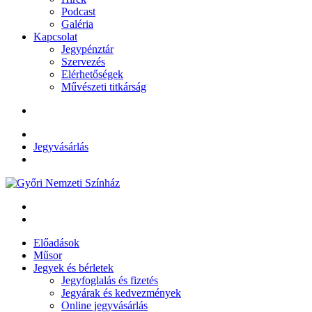
Podcast
Galéria
Kapcsolat
Jegypénztár
Szervezés
Elérhetőségek
Művészeti titkárság
Jegyvásárlás
Előadások
Műsor
Jegyek és bérletek
Jegyfoglalás és fizetés
Jegyárak és kedvezmények
Online jegyvásárlás