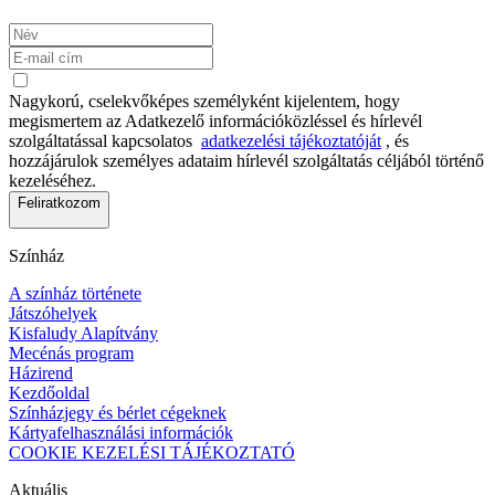
Nagykorú, cselekvőképes személyként kijelentem, hogy
megismertem az Adatkezelő információközléssel és hírlevél
szolgáltatással kapcsolatos
adatkezelési tájékoztatóját
, és
hozzájárulok személyes adataim hírlevél szolgáltatás céljából történő
kezeléséhez.
Feliratkozom
Színház
A színház története
Játszóhelyek
Kisfaludy Alapítvány
Mecénás program
Házirend
Kezdőoldal
Színházjegy és bérlet cégeknek
Kártyafelhasználási információk
COOKIE KEZELÉSI TÁJÉKOZTATÓ
Aktuális