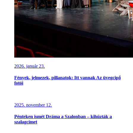
2026. január 23.
Fények, jelmezek, pillanatok: Itt vannak Az üvegcipő
fotói
2025. november 12.
Pénteken ismét Dráma a Szalonban – kihúzták a
szalagcímet