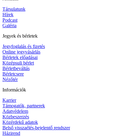
Társulatunk
Hírek
Podcast
Galéria
Jegyek és bérletek
Jegyfoglalás és fizetés
Online jegyvásárlás
Bérletek előadásai
Középsuli bérlet
Bérletbeváltás
Bérletcsere
Nézőtér
Információk
Karrier
Támogatók, partnerek
Adatvédelem
Közbeszerzés
Közérdekű adatok
Belső visszaélés-bejelentő rendszer
Házirend