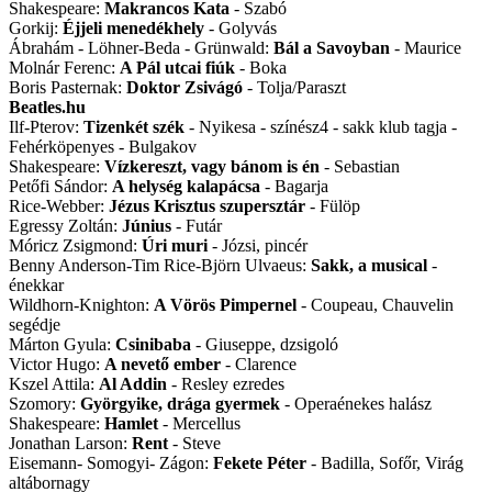
Shakespeare:
Makrancos Kata
- Szabó
Gorkij:
Éjjeli menedékhely
- Golyvás
Ábrahám - Löhner-Beda - Grünwald:
Bál a Savoyban
- Maurice
Molnár Ferenc:
A Pál utcai fiúk
- Boka
Boris Pasternak:
Doktor Zsivágó
- Tolja/Paraszt
Beatles.hu
Ilf-Pterov:
Tizenkét szék
- Nyikesa - színész4 - sakk klub tagja -
Fehérköpenyes - Bulgakov
Shakespeare:
Vízkereszt, vagy bánom is én
- Sebastian
Petőfi Sándor:
A helység kalapácsa
- Bagarja
Rice-Webber:
Jézus Krisztus szupersztár
- Fülöp
Egressy Zoltán:
Június
- Futár
Móricz Zsigmond:
Úri muri
- Józsi, pincér
Benny Anderson-Tim Rice-Björn Ulvaeus:
Sakk, a musical
-
énekkar
Wildhorn-Knighton:
A Vörös Pimpernel
- Coupeau, Chauvelin
segédje
Márton Gyula:
Csinibaba
- Giuseppe, dzsigoló
Victor Hugo:
A nevető ember
- Clarence
Kszel Attila:
Al Addin
- Resley ezredes
Szomory:
Györgyike, drága gyermek
- Operaénekes halász
Shakespeare:
Hamlet
- Mercellus
Jonathan Larson:
Rent
- Steve
Eisemann- Somogyi- Zágon:
Fekete Péter
- Badilla, Sofőr, Virág
altábornagy