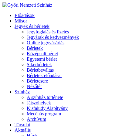
Előadások
Műsor
Jegyek és bérletek
Jegyfoglalás és fizetés
Jegyárak és kedvezmények
Online jegyvásárlás
Bérletek
Középsuli bérlet
Egyetemi bérlet
Sikerbérletek
Bérletbeváltás
Bérletek előadásai
Bérletcsere
Nézőtér
Színház
A színház története
Játszóhelyek
Kisfaludy Alapítvány
Mecénás program
Archívum
Társulat
Aktuális
Hírek