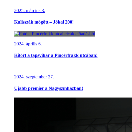
2025. március 3.
Kulisszák mögött – Jókai 200!
2024. április 6.
Kitört a tapsvihar a Pincérfrakk utcában!
2024. szeptember 27.
Újabb premier a Nagyszínházban!