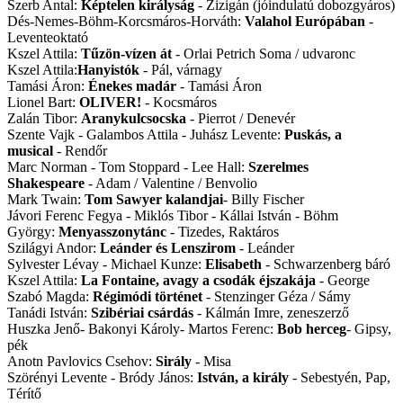
Szerb Antal:
Képtelen királyság
- Zizigán (jóindulatú dobozgyáros)
Dés-Nemes-Böhm-Korcsmáros-Horváth:
Valahol Európában
-
Leventeoktató
Kszel Attila:
Tűzön-vízen át
- Orlai Petrich Soma / udvaronc
Kszel Attila:
Hanyistók
- Pál, várnagy
Tamási Áron:
Énekes madár
- Tamási Áron
Lionel Bart:
OLIVER!
- Kocsmáros
Zalán Tibor:
Aranykulcsocska
- Pierrot / Denevér
Szente Vajk - Galambos Attila - Juhász Levente:
Puskás, a
musical
- Rendőr
Marc Norman - Tom Stoppard - Lee Hall:
Szerelmes
Shakespeare
- Adam / Valentine / Benvolio
Mark Twain:
Tom Sawyer kalandjai
- Billy Fischer
Jávori Ferenc Fegya - Miklós Tibor - Kállai István - Böhm
György:
Menyasszonytánc
- Tizedes, Raktáros
Szilágyi Andor:
Leánder és Lenszirom
- Leánder
Sylvester Lévay - Michael Kunze:
Elisabeth
- Schwarzenberg báró
Kszel Attila:
La Fontaine, avagy a csodák éjszakája
- George
Szabó Magda:
Régimódi történet
- Stenzinger Géza / Sámy
Tanádi István:
Szibériai csárdás
- Kálmán Imre, zeneszerző
Huszka Jenő- Bakonyi Károly- Martos Ferenc:
Bob herceg
- Gipsy,
pék
Anotn Pavlovics Csehov:
Sirály
- Misa
Szörényi Levente - Bródy János:
István, a király
- Sebestyén, Pap,
Térítő