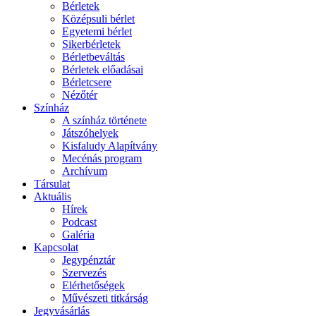
Bérletek
Középsuli bérlet
Egyetemi bérlet
Sikerbérletek
Bérletbeváltás
Bérletek előadásai
Bérletcsere
Nézőtér
Színház
A színház története
Játszóhelyek
Kisfaludy Alapítvány
Mecénás program
Archívum
Társulat
Aktuális
Hírek
Podcast
Galéria
Kapcsolat
Jegypénztár
Szervezés
Elérhetőségek
Művészeti titkárság
Jegyvásárlás