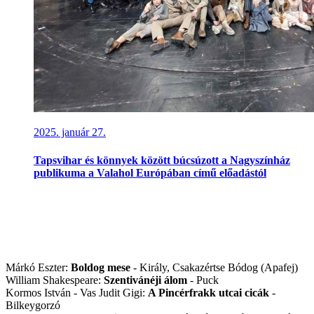
2025. január 27.
Tapsvihar és könnyek között búcsúzott a Nagyszínház
publikuma a Valahol Európában című előadástól
Fontosabb szerepei
(színházi, filmes, egyéb)
Győri Nemzeti Színház:
Márkó Eszter:
Boldog mese
- Király, Csakazértse Bódog (Apafej)
William Shakespeare:
Szentivánéji álom
- Puck
Kormos István - Vas Judit Gigi:
A Pincérfrakk utcai cicák
-
Bilkeygorzó