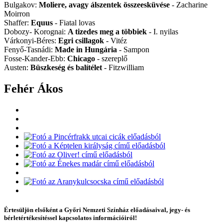
Bulgakov:
Moliere, avagy álszentek összeesküvése
- Zacharine
Moirron
Shaffer:
Equus
- Fiatal lovas
Dobozy- Korognai:
A tizedes meg a többiek
- I. nyilas
Várkonyi-Béres:
Egri csillagok
- Vitéz
Fenyő-Tasnádi:
Made in Hungária
- Sampon
Fosse-Kander-Ebb:
Chicago
- szereplő
Austen:
Büszkeség és balítélet
- Fitzwilliam
Fehér Ákos
Értesüljön elsőként a Győri Nemzeti Színház előadásaival, jegy- és
bérletértékesítéssel kapcsolatos információiról!