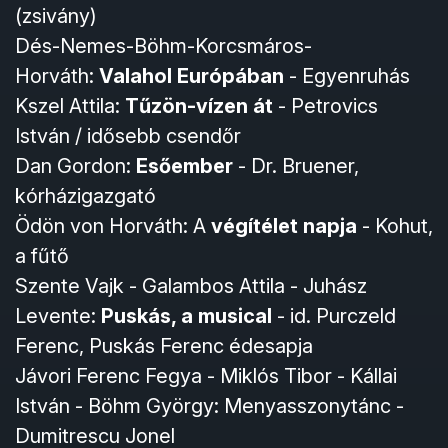
(zsivány)
Dés-Nemes-Böhm-Korcsmáros-
Horváth:
Valahol Európában
- Egyenruhás
Kszel Attila:
Tűzön-vízen át
- Petrovics
István / idősebb csendőr
Dan Gordon:
Esőember
- Dr. Bruener,
kórházigazgató
Ödön von Horváth: A
végítélet napja
- Kohut,
a fűtő
Szente Vajk - Galambos Attila - Juhász
Levente:
Puskás, a musical
- id. Purczeld
Ferenc, Puskás Ferenc édesapja
Jávori Ferenc Fegya - Miklós Tibor - Kállai
István - Böhm György: Menyasszonytánc -
Dumitrescu Jonel