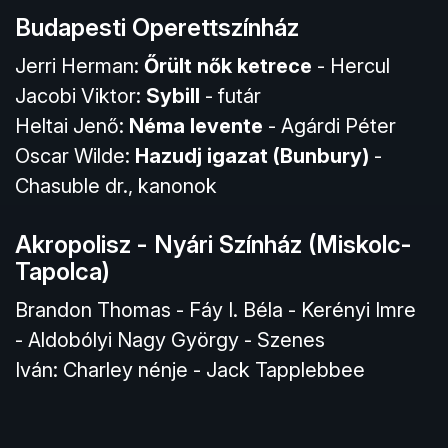
Budapesti Operettszínház
Jerri Herman:
Őrült nők ketrece
- Hercul
Jacobi Viktor:
Sybill
- futár
Heltai Jenő:
Néma levente
- Agárdi Péter
Oscar Wilde:
Hazudj igazat (Bunbury)
-
Chasuble dr., kanonok
Akropolisz - Nyári Színház (Miskolc-
Tapolca)
Brandon Thomas - Fáy I. Béla - Kerényi Imre
- Aldobólyi Nagy György - Szenes
Iván: Charley nénje - Jack Tapplebbee