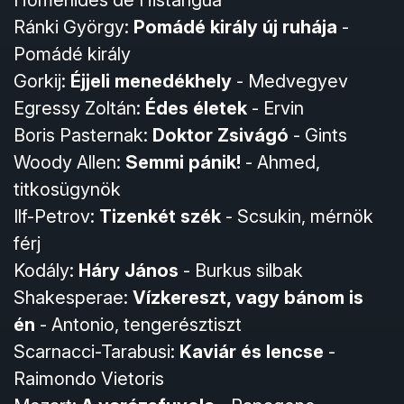
Homenides de Histangua
Ránki György:
Pomádé király új ruhája
-
Pomádé király
Gorkij:
Éjjeli menedékhely
- Medvegyev
Egressy Zoltán:
Édes életek
- Ervin
Boris Pasternak:
Doktor Zsivágó
- Gints
Woody Allen:
Semmi pánik!
- Ahmed,
titkosügynök
Ilf-Petrov:
Tizenkét szék
- Scsukin, mérnök
férj
Kodály:
Háry János
- Burkus silbak
Shakesperae:
Vízkereszt, vagy bánom is
én
- Antonio, tengerésztiszt
Scarnacci-Tarabusi:
Kaviár és lencse
-
Raimondo Vietoris