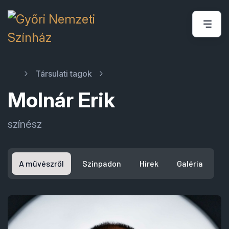
Társulati tagok
Molnár Erik
színész
A művészről
Színpadon
Hírek
Galéria