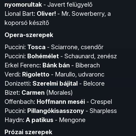
nyomorultak
- Javert felügyelő
Lional Bart:
Oliver!
- Mr. Sowerberry, a
koporsó készítő
Opera-szerepek
Puccini:
Tosca
- Sciarrone, csendőr
Puccini:
Bohémélet
- Schaunard, zenész
Erkel Ferenc:
Bánk bán
- Biberach
Verdi:
Rigoletto
- Marullo, udvaronc
Donizetti:
Szerelmi bájital
- Belcore
Bizet:
Carmen
(Morales)
Offenbach:
Hoffmann meséi
- Crespel
Puccini:
Pillangókisasszony
- Sharpless
Haydn:
A patikus
- Mengone
Prózai szerepek