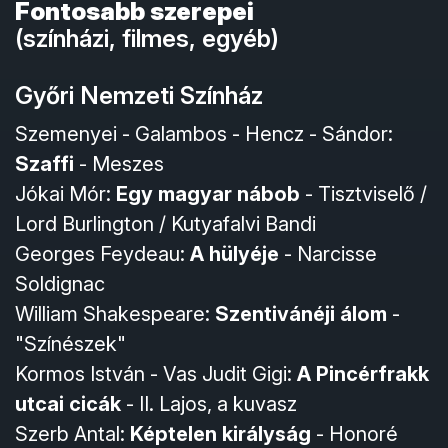
Fontosabb szerepei
(színházi, filmes, egyéb)
Győri Nemzeti Színház
Szemenyei - Galambos - Hencz - Sándor:
Szaffi
- Meszes
Jókai Mór:
Egy magyar nábob
- Tisztviselő /
Lord Burlington / Kutyafalvi Bandi
Georges Feydeau:
A hülyéje
- Narcisse
Soldignac
William Shakespeare:
Szentivánéji álom
-
"Színészek"
Kormos István - Vas Judit Gigi:
A Pincérfrakk
utcai cicák
- II. Lajos, a kuvasz
Szerb Antal:
Képtelen királyság
- Honoré