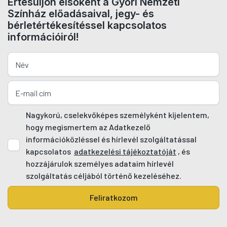
Értesüljön elsőként a Győri Nemzeti
Színház előadásaival, jegy- és
bérletértékesítéssel kapcsolatos
információiról!
Nagykorú, cselekvőképes személyként kijelentem,
hogy megismertem az Adatkezelő
információközléssel és hírlevél szolgáltatással
kapcsolatos
adatkezelési tájékoztatóját
, és
hozzájárulok személyes adataim hírlevél
szolgáltatás céljából történő kezeléséhez.
Feliratkozom