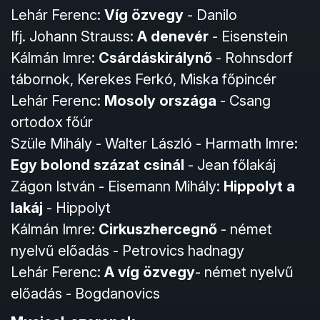
Lehár Ferenc:
Víg özvegy
- Danilo
Ifj. Johann Strauss:
A denevér
- Eisenstein
Kálmán Imre:
Csárdáskirálynő
- Rohnsdorf
tábornok, Kerekes Ferkó, Miska főpincér
Lehár Ferenc:
Mosoly országa
- Csang
ortodox főúr
Szüle Mihály - Walter László - Harmath Imre:
Egy bolond százat csinál
- Jean főlakáj
Zágon István - Eisemann Mihály:
Hippolyt a
lakáj
- Hippolyt
Kálmán Imre:
Cirkuszhercegnő
- német
nyelvű előadás - Petrovics hadnagy
Lehár Ferenc:
A víg özvegy
- német nyelvű
előadás - Bogdanovics