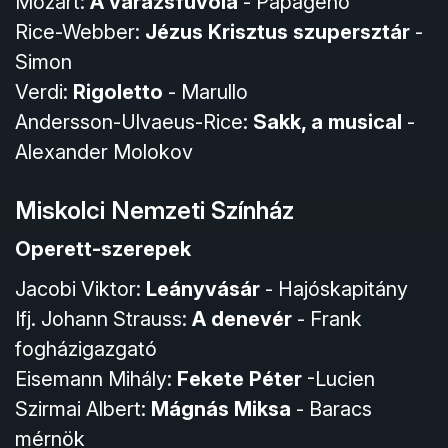
Mozart:
A varázsfuvola
- Papageno
Rice-Webber:
Jézus Krisztus szupersztár
-
Simon
Verdi:
Rigoletto
- Marullo
Andersson-Ulvaeus-Rice:
Sakk, a musical
-
Alexander Molokov
Miskolci Nemzeti Színház
Operett-szerepek
Jacobi Viktor:
Leányvásár
- Hajóskapitány
Ifj. Johann Strauss:
A denevér
- Frank
fogházigazgató
Eisemann Mihály:
Fekete Péter
-Lucien
Szirmai Albert:
Mágnás Miksa
- Baracs
mérnök