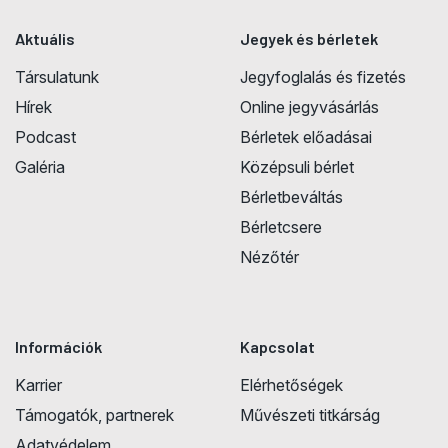
Aktuális
Jegyek és bérletek
Társulatunk
Jegyfoglalás és fizetés
Hírek
Online jegyvásárlás
Podcast
Bérletek előadásai
Galéria
Középsuli bérlet
Bérletbeváltás
Bérletcsere
Nézőtér
Információk
Kapcsolat
Karrier
Elérhetőségek
Támogatók, partnerek
Művészeti titkárság
Adatvédelem