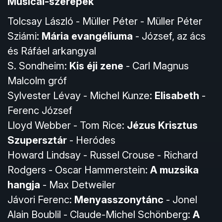
Musical-szerepek
Tolcsay László - Müller Péter - Müller Péter
Sziámi:
Mária evangéliuma
- József, az ács
és Ráfáel arkangyal
S. Sondheim:
Kis éji zene
- Carl Magnus
Malcolm gróf
Sylvester Lévay - Michel Kunze:
Elisabeth
-
Ferenc József
Lloyd Webber - Tom Rice:
Jézus Krisztus
Szupersztár
- Heródes
Howard Lindsay - Russel Crouse - Richard
Rodgers - Oscar Hammerstein:
A muzsika
hangja
- Max Detweiler
Jávori Ferenc:
Menyasszonytánc
- Jonel
Alain Boublil - Claude-Michel Schönberg:
A