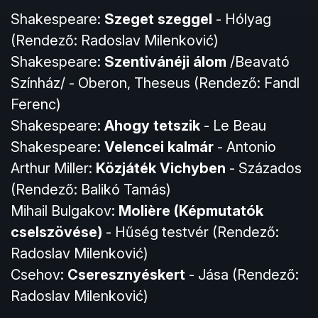
Shakespeare:
Szeget szeggel
- Hólyag
(Rendező: Radoslav Milenković)
Shakespeare:
Szentivánéji álom
/Beavató
Színház/ - Oberon, Theseus (Rendező: Fandl
Ferenc)
Shakespeare:
Ahogy tetszik
- Le Beau
Shakespeare:
Velencei kalmár
- Antonio
Arthur Miller:
Közjáték Vichyben
- Százados
(Rendező: Balikó Tamás)
Mihail Bulgakov:
Molière (Képmutatók
cselszövése)
- Hűség testvér (Rendező:
Radoslav Milenković)
Csehov:
Cseresznyéskert
- Jása (Rendező:
Radoslav Milenković)