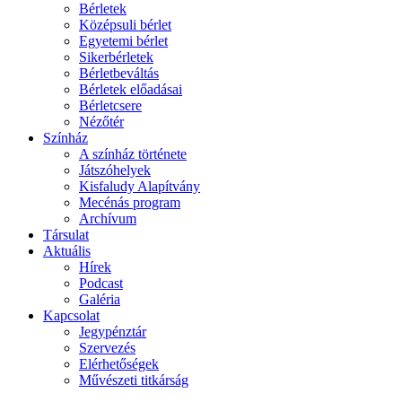
Bérletek
Középsuli bérlet
Egyetemi bérlet
Sikerbérletek
Bérletbeváltás
Bérletek előadásai
Bérletcsere
Nézőtér
Színház
A színház története
Játszóhelyek
Kisfaludy Alapítvány
Mecénás program
Archívum
Társulat
Aktuális
Hírek
Podcast
Galéria
Kapcsolat
Jegypénztár
Szervezés
Elérhetőségek
Művészeti titkárság