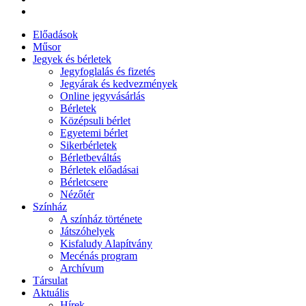
Előadások
Műsor
Jegyek és bérletek
Jegyfoglalás és fizetés
Jegyárak és kedvezmények
Online jegyvásárlás
Bérletek
Középsuli bérlet
Egyetemi bérlet
Sikerbérletek
Bérletbeváltás
Bérletek előadásai
Bérletcsere
Nézőtér
Színház
A színház története
Játszóhelyek
Kisfaludy Alapítvány
Mecénás program
Archívum
Társulat
Aktuális
Hírek