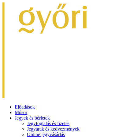
Előadások
Műsor
Jegyek és bérletek
Jegyfoglalás és fizetés
Jegyárak és kedvezmények
Online jegyvásárlás