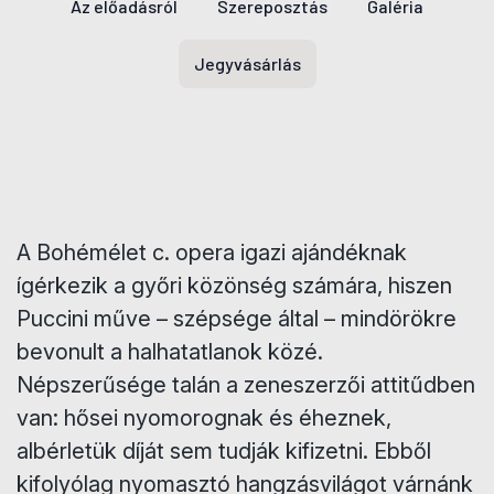
Az előadásról
Szereposztás
Galéria
Jegyvásárlás
A Bohémélet c. opera igazi ajándéknak
ígérkezik a győri közönség számára, hiszen
Puccini műve – szépsége által – mindörökre
bevonult a halhatatlanok közé.
Népszerűsége talán a zeneszerzői attitűdben
van: hősei nyomorognak és éheznek,
albérletük díját sem tudják kifizetni. Ebből
kifolyólag nyomasztó hangzásvilágot várnánk