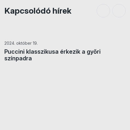
Ügyelő
Kapcsolódó hírek
Karácsony Szilveszter
Rendezőasszisztens
2024. október 19.
Takács Zoltán
,
Fekete Miklós
Puccini klasszikusa érkezik a győri
színpadra
Karmester
Cser Ádám / Somogyi Tóth Dániel
Rendező
Szikora János