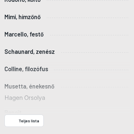
Mimi, hímzőnő
Marcello, festő
Schaunard, zenész
Colline, filozófus
Musetta, énekesnő
Hagen Orsolya
Benoît
Teljes lista
Takács Zoltán