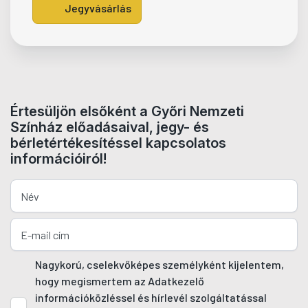
Jegyvásárlás
Értesüljön elsőként a Győri Nemzeti
Színház előadásaival, jegy- és
bérletértékesítéssel kapcsolatos
információiról!
Nagykorú, cselekvőképes személyként kijelentem,
hogy megismertem az Adatkezelő
információközléssel és hírlevél szolgáltatással