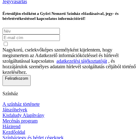
Jegyvásárlás
Értesüljön elsőként a Győri Nemzeti Színház előadásaival, jegy- és
bérletértékesítéssel kapcsolatos információiról!
Nagykorú, cselekvőképes személyként kijelentem, hogy
megismertem az Adatkezelő információközléssel és hírlevél
szolgáltatással kapcsolatos
adatkezelési tájékoztatóját
, és
hozzájárulok személyes adataim hírlevél szolgáltatás céljából történő
kezeléséhez.
Feliratkozom
Színház
A színház története
Játszóhelyek
Kisfaludy Alapítvány
Mecénás program
Házirend
Kezdőoldal
Színházjegy és bérlet cégeknek