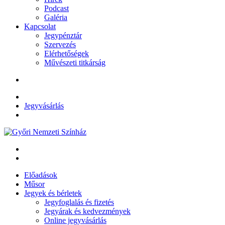
Podcast
Galéria
Kapcsolat
Jegypénztár
Szervezés
Elérhetőségek
Művészeti titkárság
Jegyvásárlás
Előadások
Műsor
Jegyek és bérletek
Jegyfoglalás és fizetés
Jegyárak és kedvezmények
Online jegyvásárlás