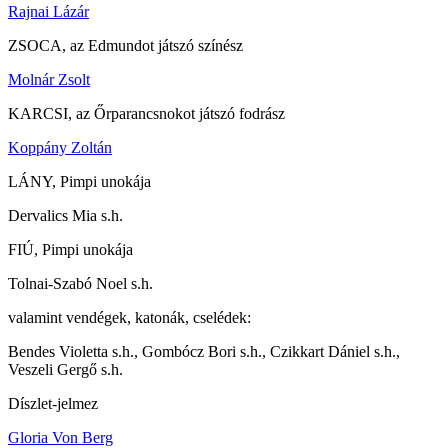
Rajnai Lázár
ZSOCA, az Edmundot játszó színész
Molnár Zsolt
KARCSI, az Őrparancsnokot játszó fodrász
Koppány Zoltán
LÁNY, Pimpi unokája
Dervalics Mia s.h.
FIÚ, Pimpi unokája
Tolnai-Szabó Noel s.h.
valamint vendégek, katonák, cselédek:
Bendes Violetta s.h., Gombócz Bori s.h., Czikkart Dániel s.h.,
Veszeli Gergő s.h.
Díszlet-jelmez
Gloria Von Berg