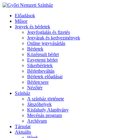
Előadások
Műsor
Jegyek és bérletek
Jegyfoglalás és fizetés
Jegyárak és kedvezmények
Online jegyvásárlás
Bérletek
Középsuli bérlet
Egyetemi bérlet
Sikerbérletek
Bérletbeváltás
Bérletek előadásai
Bérletcsere
Nézőtér
Színház
A színház története
Játszóhelyek
Kisfaludy Alapítvány
Mecénás program
Archívum
Társulat
Aktuális
Hírek