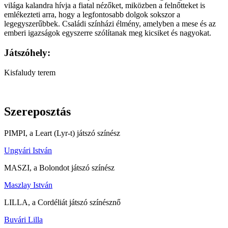
világa kalandra hívja a fiatal nézőket, miközben a felnőtteket is
emlékezteti arra, hogy a legfontosabb dolgok sokszor a
legegyszerűbbek. Családi színházi élmény, amelyben a mese és az
emberi igazságok egyszerre szólítanak meg kicsiket és nagyokat.
Játszóhely:
Kisfaludy terem
Szereposztás
PIMPI, a Leart (Lyr-t) játszó színész
Ungvári István
MASZI, a Bolondot játszó színész
Maszlay István
LILLA, a Cordéliát játszó színésznő
Buvári Lilla