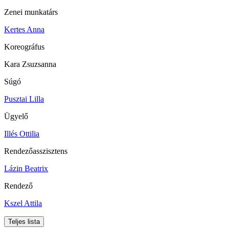
Zenei munkatárs
Kertes Anna
Koreográfus
Kara Zsuzsanna
Súgó
Pusztai Lilla
Ügyelő
Illés Ottilia
Rendezőasszisztens
Lázin Beatrix
Rendező
Kszel Attila
Teljes lista