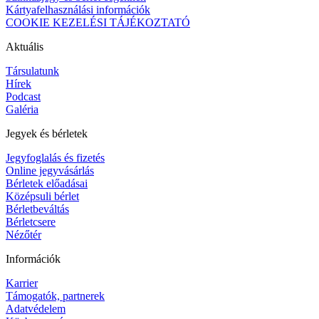
Kártyafelhasználási információk
COOKIE KEZELÉSI TÁJÉKOZTATÓ
Aktuális
Társulatunk
Hírek
Podcast
Galéria
Jegyek és bérletek
Jegyfoglalás és fizetés
Online jegyvásárlás
Bérletek előadásai
Középsuli bérlet
Bérletbeváltás
Bérletcsere
Nézőtér
Információk
Karrier
Támogatók, partnerek
Adatvédelem