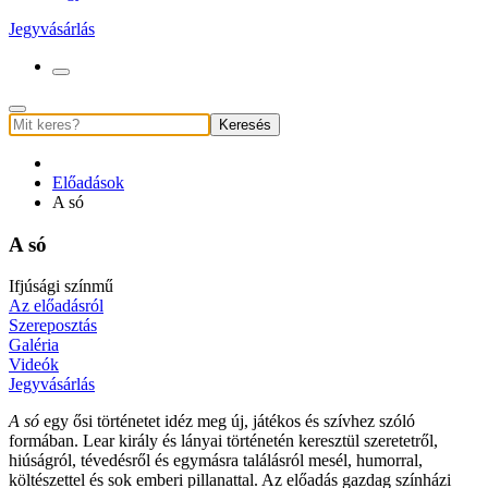
Jegyvásárlás
Keresés
Előadások
A só
A só
Ifjúsági színmű
Az előadásról
Szereposztás
Galéria
Videók
Jegyvásárlás
A só
egy ősi történetet idéz meg új, játékos és szívhez szóló
formában. Lear király és lányai történetén keresztül szeretetről,
hiúságról, tévedésről és egymásra találásról mesél, humorral,
költészettel és sok emberi pillanattal. Az előadás gazdag színházi