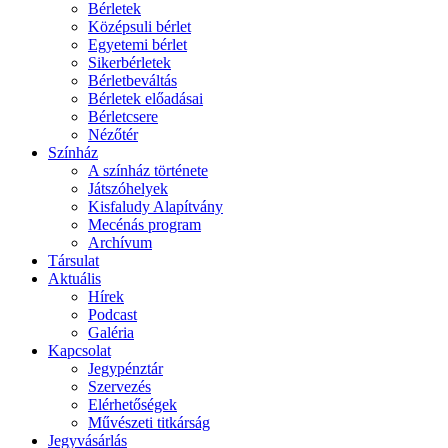
Bérletek
Középsuli bérlet
Egyetemi bérlet
Sikerbérletek
Bérletbeváltás
Bérletek előadásai
Bérletcsere
Nézőtér
Színház
A színház története
Játszóhelyek
Kisfaludy Alapítvány
Mecénás program
Archívum
Társulat
Aktuális
Hírek
Podcast
Galéria
Kapcsolat
Jegypénztár
Szervezés
Elérhetőségek
Művészeti titkárság
Jegyvásárlás